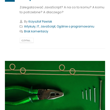
Zalegalizować JavaScript? A na co to komu? A komu
to potrzebne? A dlaczego?
By
Krzysztof Pawlak
Artykuły
,
IT
,
JavaScript
,
Ogólnie o programowaniu
Brak komentarzy
CZYTAJ...