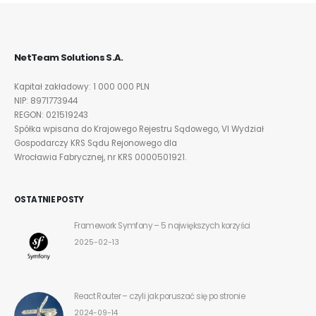
NetTeam Solutions S.A.
Kapitał zakładowy: 1 000 000 PLN
NIP: 8971773944
REGON: 021519243
Spółka wpisana do Krajowego Rejestru Sądowego, VI Wydział
Gospodarczy KRS Sądu Rejonowego dla
Wrocławia Fabrycznej, nr KRS 0000501921.
OSTATNIE POSTY
XY
Framework Symfony – 5 największych korzyści
2025-02-13
React Router – czyli jak poruszać się po stronie
2024-09-14