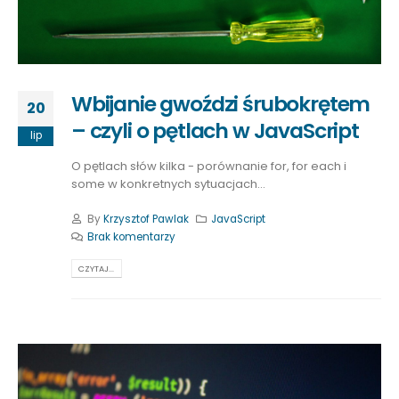
Wbijanie gwoździ śrubokrętem
20
– czyli o pętlach w JavaScript
lip
O pętlach słów kilka - porównanie for, for each i
some w konkretnych sytuacjach...
By
Krzysztof Pawlak
JavaScript
Brak komentarzy
CZYTAJ...