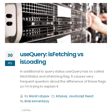
useQuery: isFetching vs
30
isLoading
sty
In additional to query status useQuery has so called
fetchStatus and isFetching flag. It causes very
frequent question about the difference of these flags
so I'm trying to explain it.
By
Marat Latypov
Artykuły
,
JavaScript
,
React
Brak komentarzy
CZYTAJ...