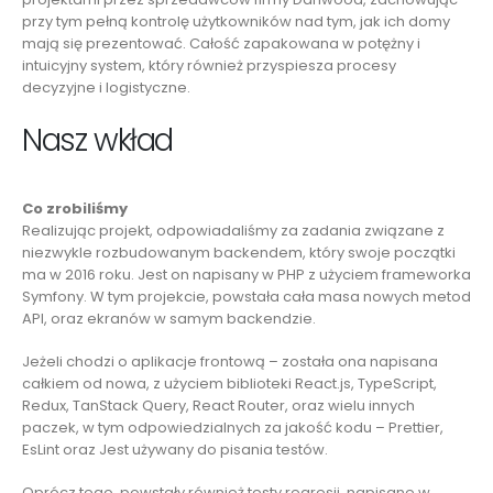
przy tym pełną kontrolę użytkowników nad tym, jak ich domy
mają się prezentować. Całość zapakowana w potężny i
intuicyjny system, który również przyspiesza procesy
decyzyjne i logistyczne.
Nasz wkład
Co zrobiliśmy
Realizując projekt, odpowiadaliśmy za zadania związane z
niezwykle rozbudowanym backendem, który swoje początki
ma w 2016 roku. Jest on napisany w PHP z użyciem frameworka
Symfony. W tym projekcie, powstała cała masa nowych metod
API, oraz ekranów w samym backendzie.
Jeżeli chodzi o aplikacje frontową – została ona napisana
całkiem od nowa, z użyciem biblioteki React.js, TypeScript,
Redux, TanStack Query, React Router, oraz wielu innych
paczek, w tym odpowiedzialnych za jakość kodu – Prettier,
EsLint oraz Jest używany do pisania testów.
Oprócz tego, powstały również testy regresji, napisane w