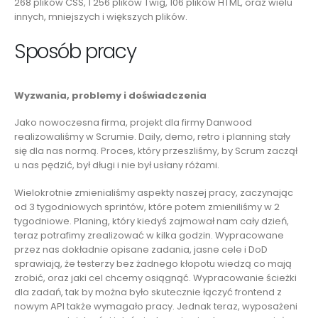
268 plików CSS, 1 256 plików Twig, 106 plików HTML, oraz wielu
innych, mniejszych i większych plików.
Sposób pracy
Wyzwania, problemy i doświadczenia
Jako nowoczesna firma, projekt dla firmy Danwood
realizowaliśmy w Scrumie. Daily, demo, retro i planning stały
się dla nas normą. Proces, który przeszliśmy, by Scrum zaczął
u nas pędzić, był długi i nie był usłany różami.
Wielokrotnie zmienialiśmy aspekty naszej pracy, zaczynając
od 3 tygodniowych sprintów, które potem zmieniliśmy w 2
tygodniowe. Planing, który kiedyś zajmował nam cały dzień,
teraz potrafimy zrealizować w kilka godzin. Wypracowane
przez nas dokładnie opisane zadania, jasne cele i DoD
sprawiają, że testerzy bez żadnego kłopotu wiedzą co mają
zrobić, oraz jaki cel chcemy osiągnąć. Wypracowanie ścieżki
dla zadań, tak by można było skutecznie łączyć frontend z
nowym API także wymagało pracy. Jednak teraz, wyposażeni