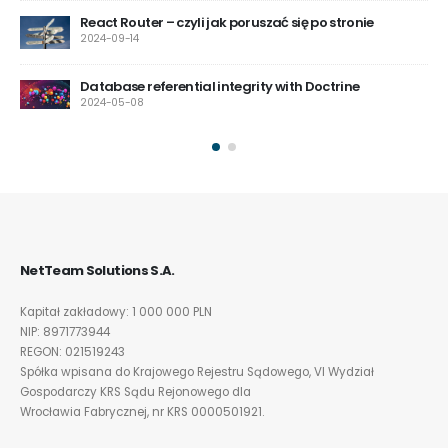
ko
React Router – czyli jak poruszać się po stronie
2024-09-14
Database referential integrity with Doctrine
2024-05-08
NetTeam Solutions S.A.
Kapitał zakładowy: 1 000 000 PLN
NIP: 8971773944
REGON: 021519243
Spółka wpisana do Krajowego Rejestru Sądowego, VI Wydział
Gospodarczy KRS Sądu Rejonowego dla
Wrocławia Fabrycznej, nr KRS 0000501921.