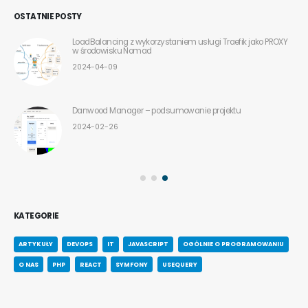
OSTATNIE POSTY
LoadBalancing z wykorzystaniem usługi Traefik jako PROXY
w środowisku Nomad
2024-04-09
Danwood Manager – podsumowanie projektu
2024-02-26
KATEGORIE
ARTYKUŁY
DEVOPS
IT
JAVASCRIPT
OGÓLNIE O PROGRAMOWANIU
O NAS
PHP
REACT
SYMFONY
USEQUERY