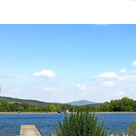
Nomad
2024-04-09
Database referential
integrity with Doctrine
Danwood Manager
2024-05-08
podsumowanie pro
2024-02-26