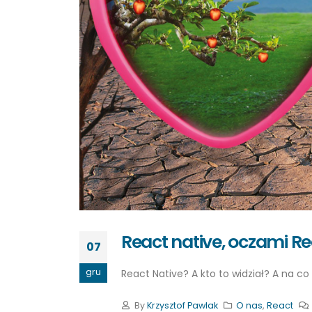
React native, oczami R
07
gru
React Native? A kto to widział? A na c
By
Krzysztof Pawlak
O nas
,
React