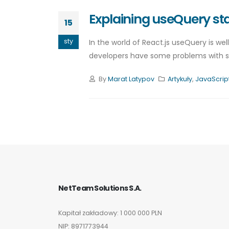
Explaining useQuery st
15
sty
In the world of React.js useQuery is w
developers have some problems with stat
By
Marat Latypov
Artykuły
,
JavaScrip
NetTeam Solutions S.A.
Kapitał zakładowy: 1 000 000 PLN
 największych korzyści
Database referential integrity with Doc
NIP: 8971773944