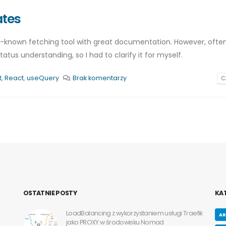
ates
ell-known fetching tool with great documentation. However, ofte
us understanding, so I had to clarify it for myself.
t
,
React
,
useQuery
Brak komentarzy
C
OSTATNIE POSTY
KA
trine
LoadBalancing z wykorzystaniem usługi Traefik
AR
jako PROXY w środowisku Nomad