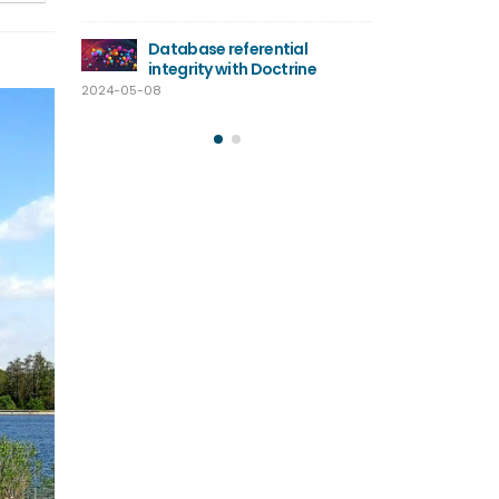
Nomad
2024-04-09
Database referential
integrity with Doctrine
 –
Danwoo
2024-05-08
jektu
podsum
2024-02-26