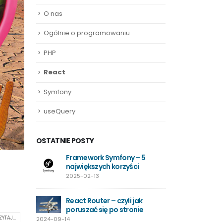
O nas
Ogólnie o programowaniu
PHP
React
Symfony
useQuery
OSTATNIE POSTY
nie z
Framework Symfony – 5
Efektyw
gle
największych korzyści
Wyszuki
2025-02-13
2024-05-02
React Router – czyli jak
LoadBal
ługi
poruszać się po stronie
wykorzy
wisku
Traefik jako PRO
ZYTAJ...
2024-09-14