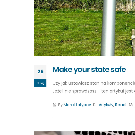
Make your state safe
26
maj
Czy jak ustawiasz stan na komponenc
Jeżeli nie sprawdzasz - ten artykuł jest 
By
Marat Latypov
Artykuły
,
React