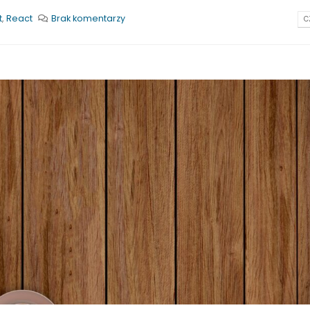
t
,
React
Brak komentarzy
C