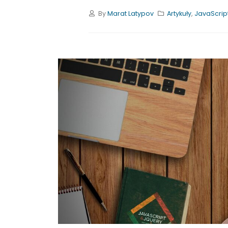
By
Marat Latypov
Artykuły
,
JavaScrip