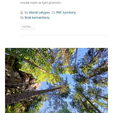
może nam w tym pomóc.
By
Marat Latypov
PHP
,
Symfony
Brak komentarzy
CZYTAJ...