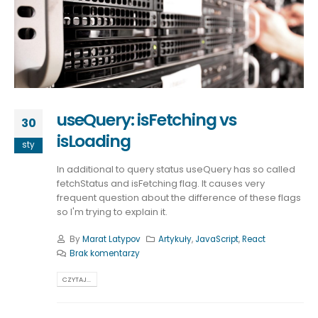
useQuery: isFetching vs
30
isLoading
sty
In additional to query status useQuery has so called
fetchStatus and isFetching flag. It causes very
frequent question about the difference of these flags
so I'm trying to explain it.
By
Marat Latypov
Artykuły
,
JavaScript
,
React
Brak komentarzy
CZYTAJ...