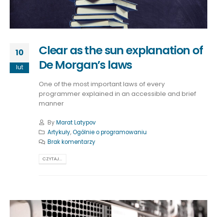
Clear as the sun explanation of
10
De Morgan’s laws
lut
One of the most important laws of every
programmer explained in an accessible and brief
manner
By
Marat Latypov
Artykuły
,
Ogólnie o programowaniu
Brak komentarzy
CZYTAJ...