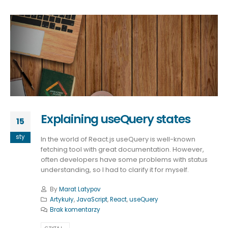
Explaining useQuery states
15
sty
In the world of React.js useQuery is well-known
fetching tool with great documentation. However,
often developers have some problems with status
understanding, so I had to clarify it for myself.
By
Marat Latypov
Artykuły
,
JavaScript
,
React
,
useQuery
Brak komentarzy
CZYTAJ...