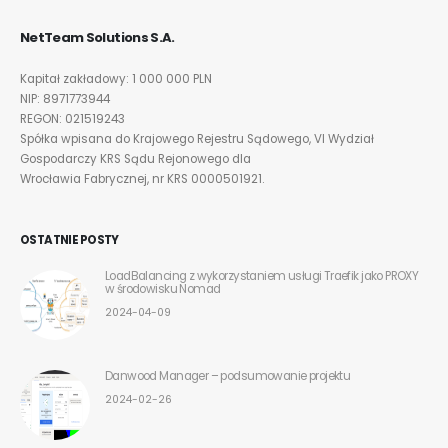
NetTeam Solutions S.A.
Kapitał zakładowy: 1 000 000 PLN
NIP: 8971773944
REGON: 021519243
Spółka wpisana do Krajowego Rejestru Sądowego, VI Wydział
Gospodarczy KRS Sądu Rejonowego dla
Wrocławia Fabrycznej, nr KRS 0000501921.
OSTATNIE POSTY
LoadBalancing z wykorzystaniem usługi Traefik jako PROXY
w środowisku Nomad
2024-04-09
Danwood Manager – podsumowanie projektu
2024-02-26