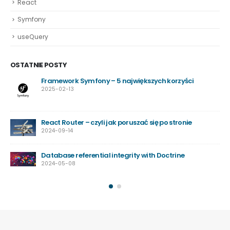
React
Symfony
useQuery
OSTATNIE POSTY
Framework Symfony – 5 największych korzyści
2025-02-13
ko
React Router – czyli jak poruszać się po stronie
2024-09-14
Database referential integrity with Doctrine
2024-05-08