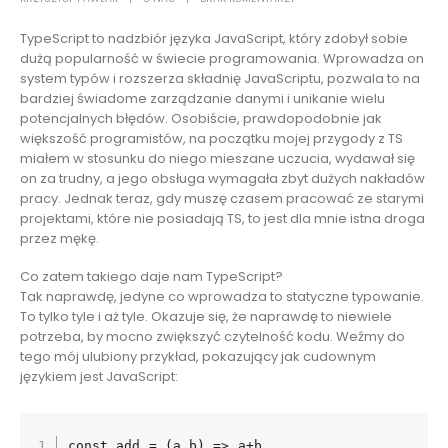
TypeScript to nadzbiór języka JavaScript, który zdobył sobie
dużą popularność w świecie programowania. Wprowadza on
system typów i rozszerza składnię JavaScriptu, pozwala to na
bardziej świadome zarządzanie danymi i unikanie wielu
potencjalnych błędów. Osobiście, prawdopodobnie jak
większość programistów, na początku mojej przygody z TS
miałem w stosunku do niego mieszane uczucia, wydawał się
on za trudny, a jego obsługa wymagała zbyt dużych nakładów
pracy. Jednak teraz, gdy muszę czasem pracować ze starymi
projektami, które nie posiadają TS, to jest dla mnie istna droga
przez mękę.
Co zatem takiego daje nam TypeScript?
Tak naprawdę, jedyne co wprowadza to statyczne typowanie.
To tylko tyle i aż tyle. Okazuje się, że naprawdę to niewiele
potrzeba, by mocno zwiększyć czytelność kodu. Weźmy do
tego mój ulubiony przykład, pokazujący jak cudownym
językiem jest JavaScript:
const add = (a,b) => a+b
