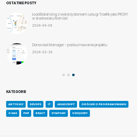
OSTATNIE POSTY
LoadBalancing z wykorzystaniem usługi Traefik jako PROXY
w środowisku Nomad
2024-04-09
Danwood Manager – podsumowanie projektu
2024-02-26
KATEGORIE
ARTYKUŁY
DEVOPS
IT
JAVASCRIPT
OGÓLNIE O PROGRAMOWANIU
O NAS
PHP
REACT
SYMFONY
USEQUERY