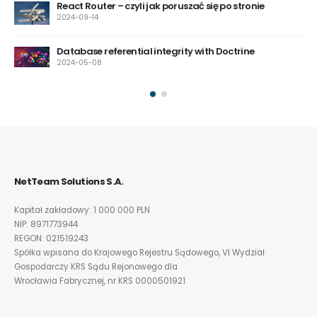
React Router – czyli jak poruszać się po stronie
2024-09-14
Database referential integrity with Doctrine
2024-05-08
NetTeam Solutions S.A.
Kapitał zakładowy: 1 000 000 PLN
NIP: 8971773944
REGON: 021519243
Spółka wpisana do Krajowego Rejestru Sądowego, VI Wydział
Gospodarczy KRS Sądu Rejonowego dla
Wrocławia Fabrycznej, nr KRS 0000501921.