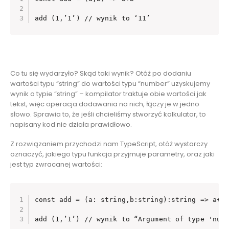
add (1,’1’) // wynik to ‘11’
Co tu się wydarzyło? Skąd taki wynik? Otóż po dodaniu
wartości typu “string” do wartości typu “number” uzyskujemy
wynik o typie “string” – kompilator traktuje obie wartości jak
tekst, więc operacja dodawania na nich, łączy je w jedno
słowo. Sprawia to, że jeśli chcieliśmy stworzyć kalkulator, to
napisany kod nie działa prawidłowo.
Z rozwiązaniem przychodzi nam TypeScript, otóż wystarczy
oznaczyć, jakiego typu funkcja przyjmuje parametry, oraz jaki
jest typ zwracanej wartości:
const add = (a: string,b:string):string => a+b

add (1,’1’) // wynik to “Argument of type 'num