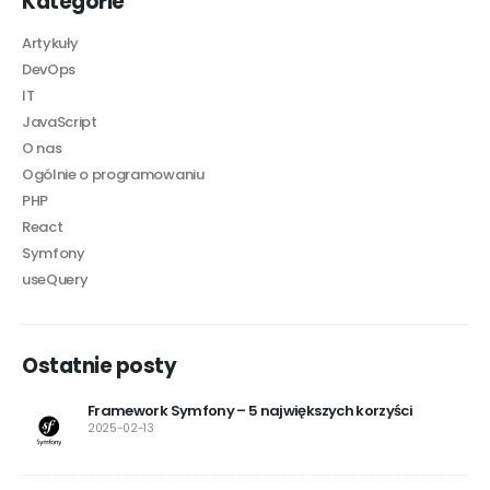
Kategorie
Artykuły
DevOps
IT
JavaScript
O nas
Ogólnie o programowaniu
PHP
React
Symfony
useQuery
Ostatnie posty
Framework Symfony – 5 największych korzyści
2025-02-13
ko